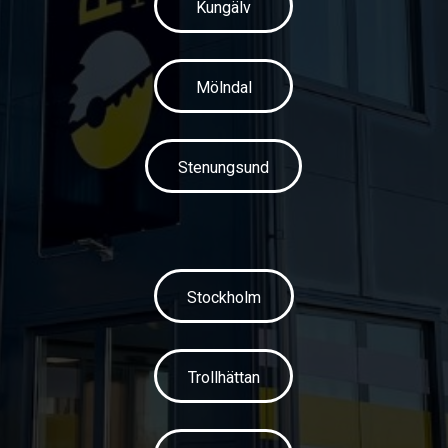
Kungälv
Mölndal
Stenungsund
Stockholm
Trollhättan