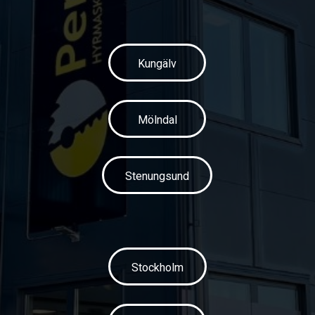
Kungälv
Mölndal
Stenungsund
Stockholm