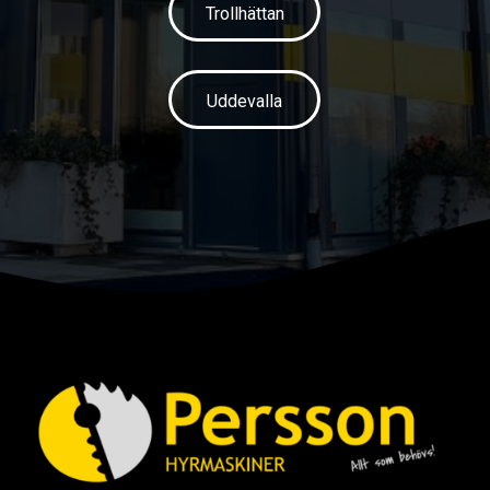
Trollhättan
Uddevalla