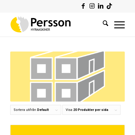
Sortera utifrån
Default
Visa
20 Produkter per sida