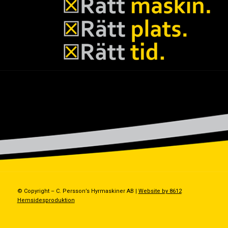
© Copyright – C. Persson’s Hyrmaskiner AB |
Website by 8612
Hemsidesproduktion