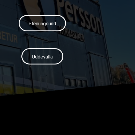
Stenungsund
Uddevalla