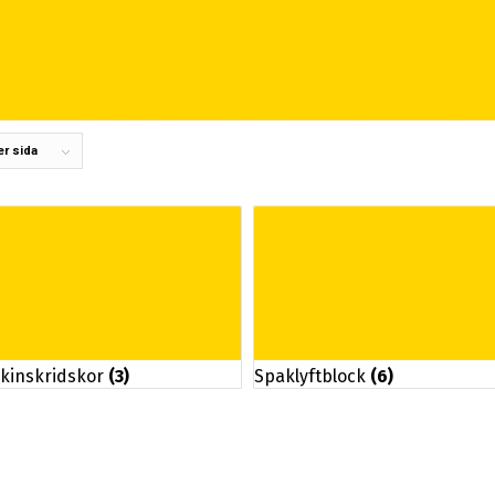
er sida
kinskridskor
(3)
Spaklyftblock
(6)