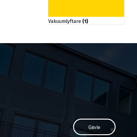
Vakuumlyftare
(1)
Gävle