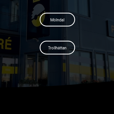
Mölndal
Trollhättan