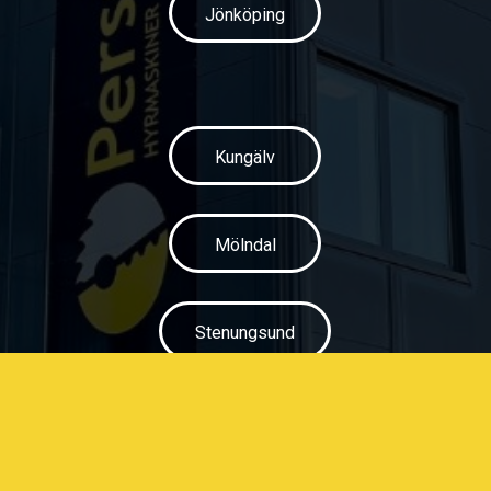
Jönköping
Kungälv
Mölndal
Stenungsund
Stockholm