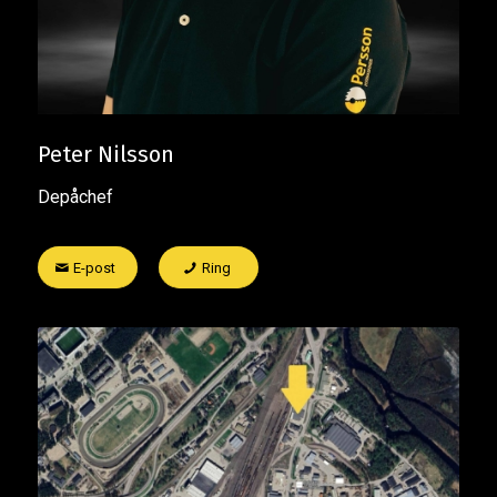
Peter Nilsson
Depåchef
E-post
Ring