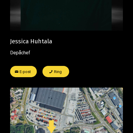
Jessica Huhtala
Depåchef
E-post
Ring