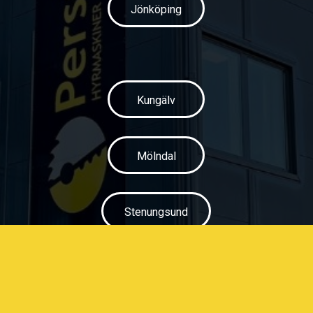
Jönköping
Kungälv
Mölndal
Stenungsund
Stockholm