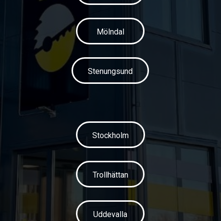
Mölndal
Stenungsund
Stockholm
Trollhättan
Uddevalla