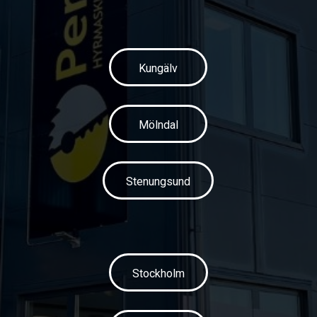
Kungälv
Mölndal
Stenungsund
Stockholm