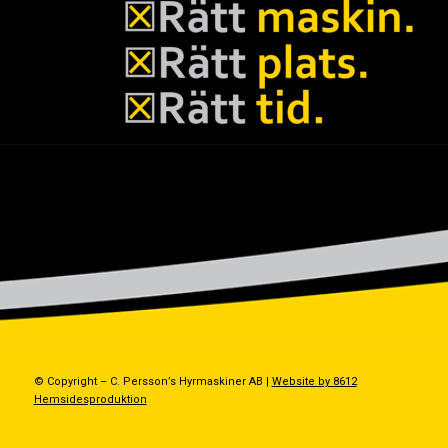
© Copyright – C. Persson’s Hyrmaskiner AB |
Website by 8612
Hemsidesproduktion