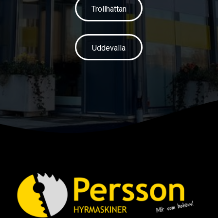
Trollhättan
Uddevalla