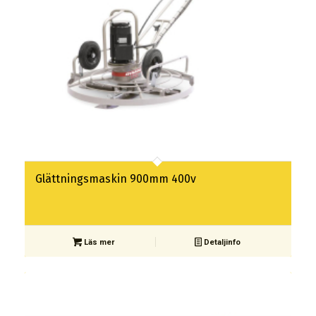
Glättningsmaskin 900mm 400v
Läs mer
Detaljinfo