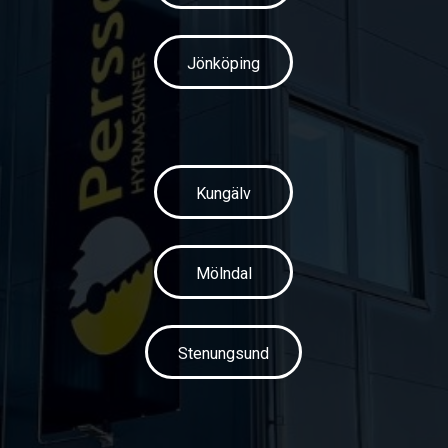
Jönköping
Kungälv
Mölndal
Stenungsund