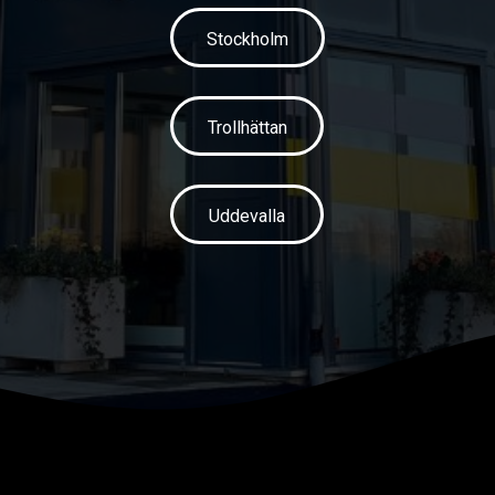
Stockholm
Trollhättan
Uddevalla