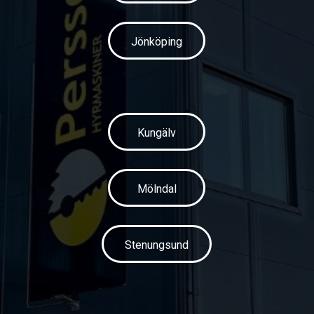
Jönköping
Kungälv
Mölndal
Stenungsund