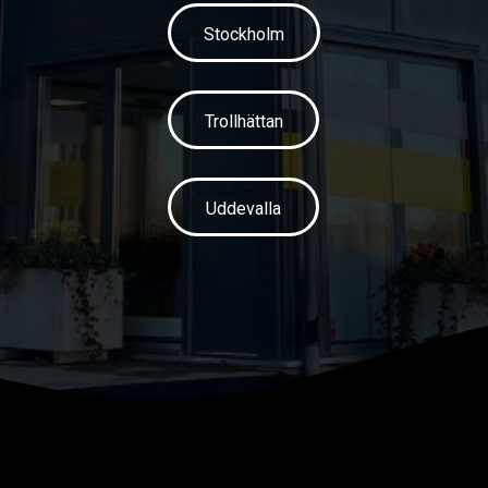
Stockholm
Trollhättan
Uddevalla