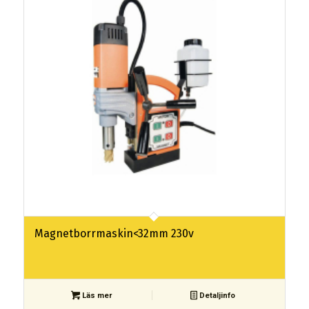
Magnetborrmaskin<32mm 230v
Läs mer
Detaljinfo