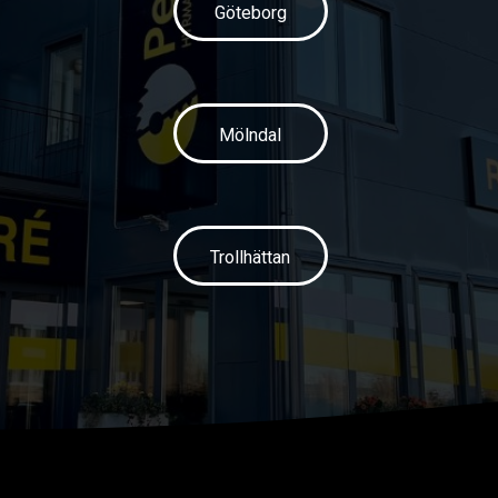
Göteborg
Mölndal
Trollhättan