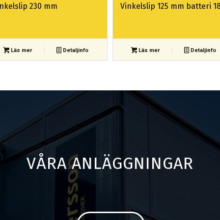
inkelslip 230 mm
Vinkelslip 125 mm batteri 18
Läs mer
Detaljinfo
Läs mer
Detaljinfo
VÅRA ANLÄGGNINGAR