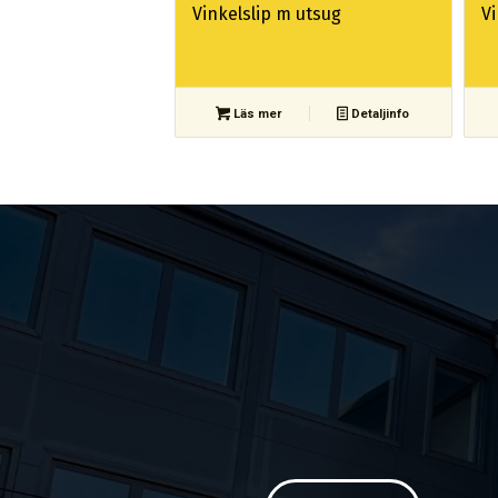
Vinkelslip m utsug
V
Läs mer
Detaljinfo