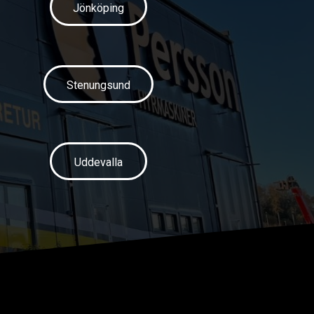
Jönköping
Stenungsund
Uddevalla