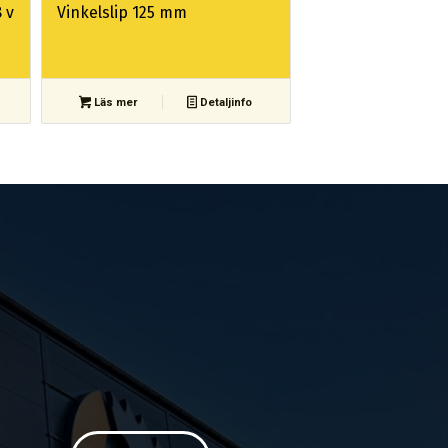
 v
Vinkelslip 125 mm
Läs mer
Detaljinfo