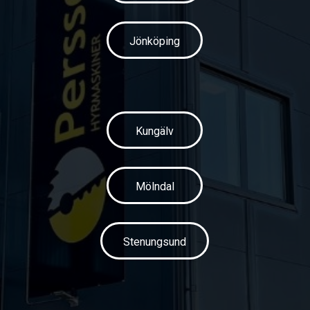
Jönköping
Kungälv
Mölndal
Stenungsund