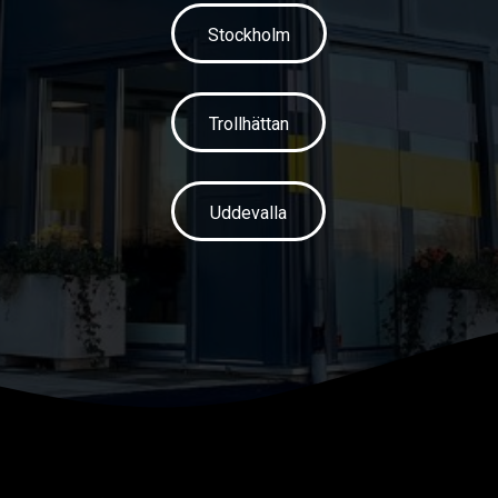
Stockholm
Trollhättan
Uddevalla