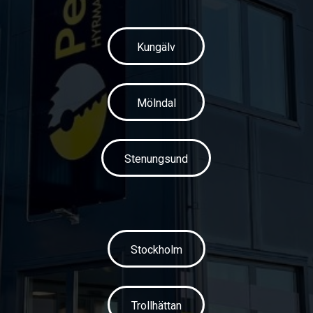
Kungälv
Mölndal
Stenungsund
Stockholm
Trollhättan