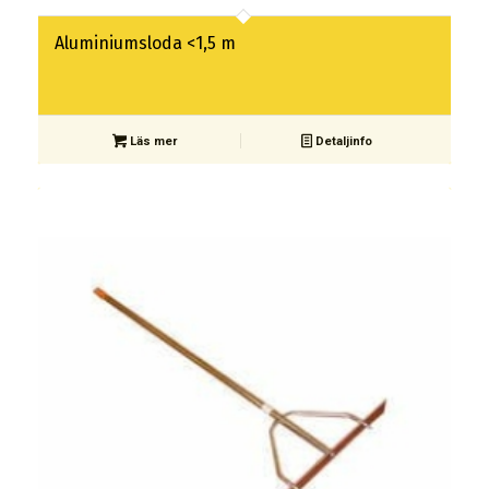
Aluminiumsloda <1,5 m
Läs mer
Detaljinfo