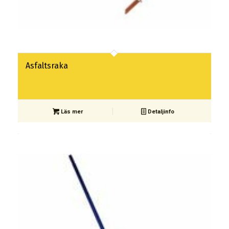
Asfaltsraka
Läs mer
Detaljinfo