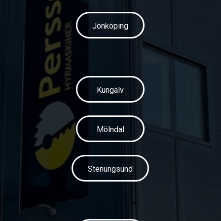
Jönköping
Kungälv
Mölndal
Stenungsund