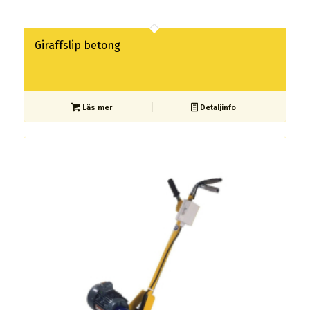
Giraffslip betong
Läs mer
Detaljinfo