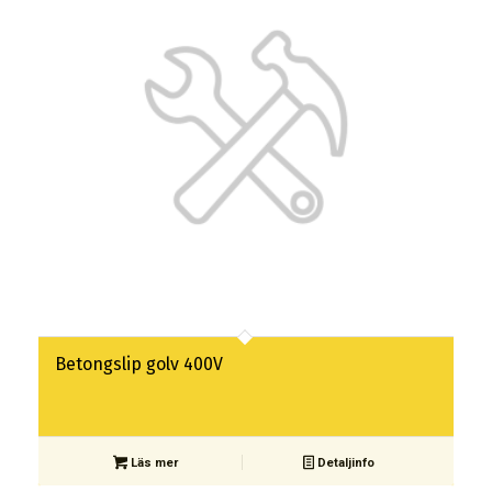
Betongslip golv 400V
Läs mer
Detaljinfo