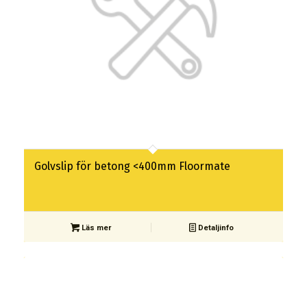
Golvslip för betong <400mm Floormate
Läs mer
Detaljinfo