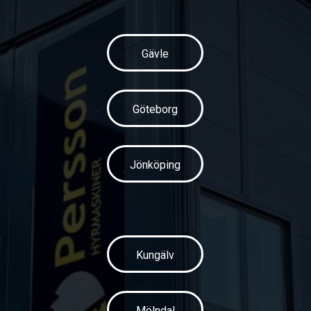
Gävle
Göteborg
Jönköping
Kungälv
Mölndal