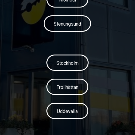
Stenungsund
Stockholm
Trollhättan
Uddevalla