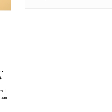
G
ev.
g.
n. I
tion