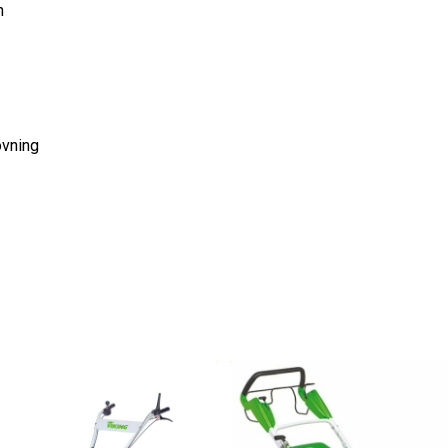
h
övning