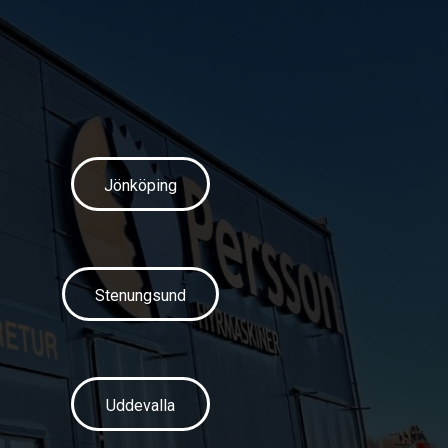
Jönköping
Stenungsund
Uddevalla