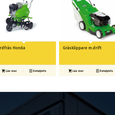
ordfräs Honda
Gräsklippare m.drift
Läs mer
Detaljinfo
Läs mer
Detaljinfo