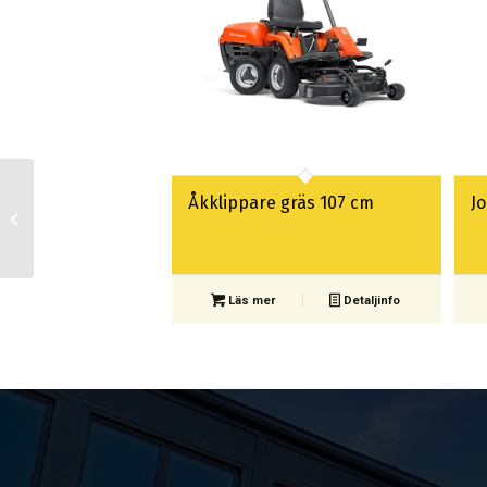
Åkklippare gräs 107 cm
J
Häcksax bensin 60 cm
Läs mer
Detaljinfo