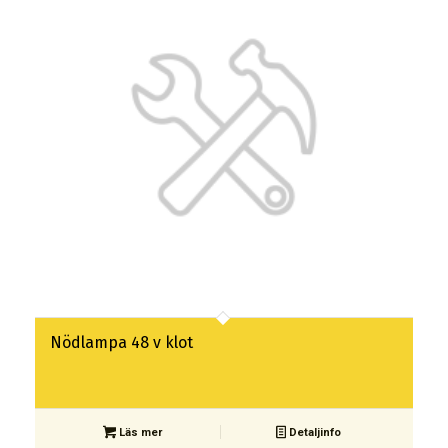
Nödlampa 48 v klot
Läs mer
Detaljinfo