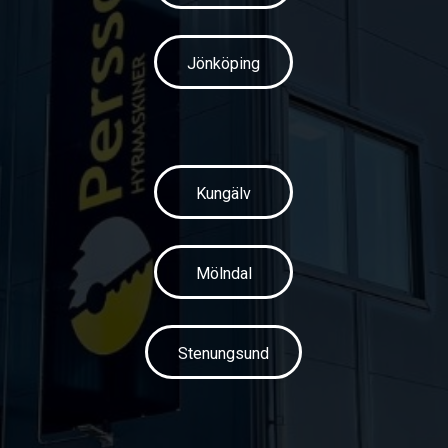
Jönköping
Kungälv
Mölndal
Stenungsund