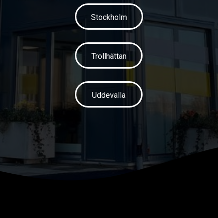
Stockholm
Trollhättan
Uddevalla