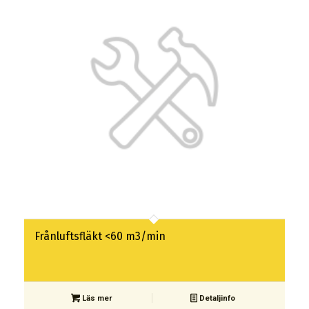
Frånluftsfläkt <60 m3/min
Läs mer
Detaljinfo