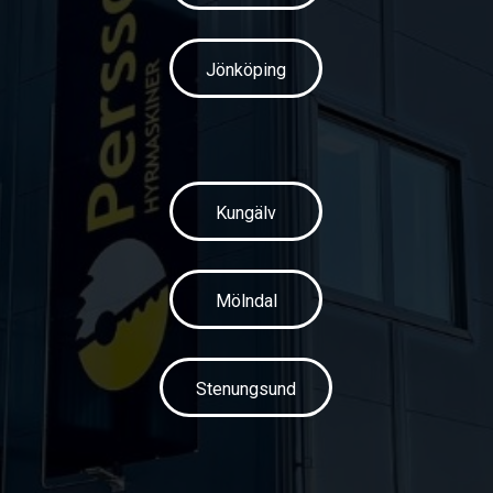
Jönköping
Kungälv
Mölndal
Stenungsund