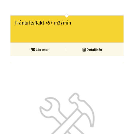
Frånluftsfläkt <57 m3/min
Läs mer
Detaljinfo