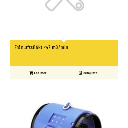
Frånluftsfläkt <47 m3/min
Läs mer
Detaljinfo