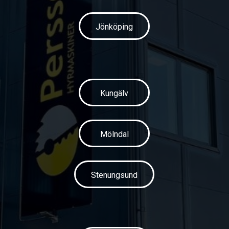
Jönköping
Kungälv
Mölndal
Stenungsund