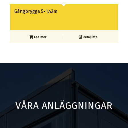
Gångbrygga 5×1,42m
Läs mer
Detaljinfo
VÅRA ANLÄGGNINGAR