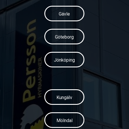
Gävle
Göteborg
Jönköping
Kungälv
Mölndal