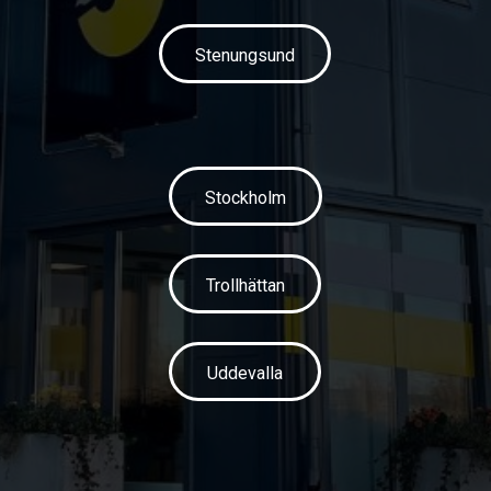
Stenungsund
Stockholm
Trollhättan
Uddevalla