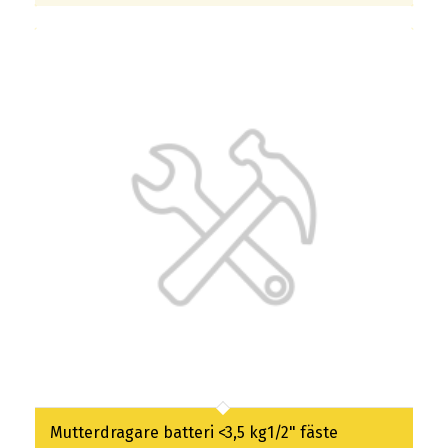
Mutterdragare batteri <3,5 kg1/2" fäste