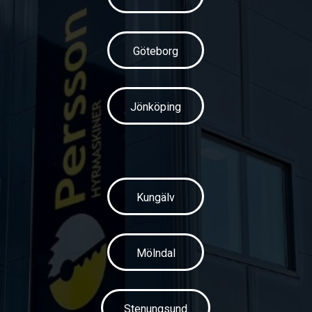
Göteborg
Jönköping
Kungälv
Mölndal
Stenungsund