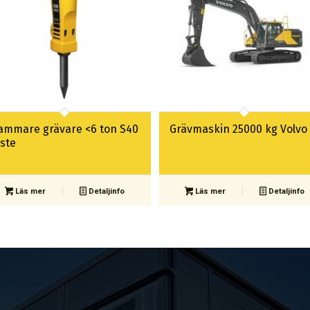
ammare grävare <6 ton S40
Grävmaskin 25000 kg Volvo
äste
Läs mer
Detaljinfo
Läs mer
Detaljinfo