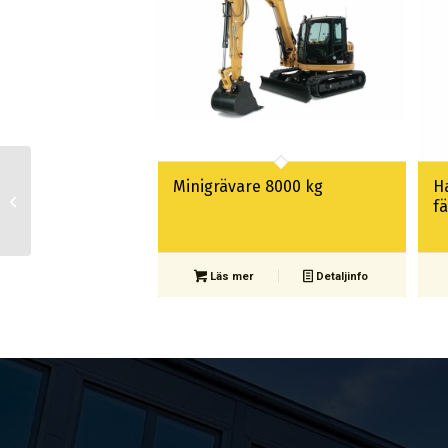
Minigrävare 8000 kg
H
Minigrävare 8000 kg
f
Läs mer
Detaljinfo