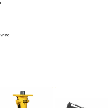
h
övning