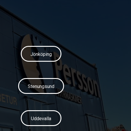
Jönköping
Stenungsund
Uddevalla