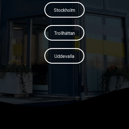
Stockholm
Trollhättan
Uddevalla