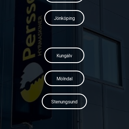
Jönköping
Kungälv
Mölndal
Stenungsund