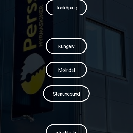
Jönköping
Kungälv
Mölndal
Stenungsund
Stockholm