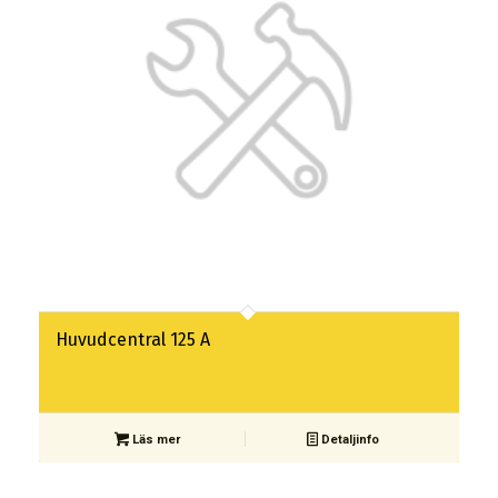
Huvudcentral 125 A
Läs mer
Detaljinfo