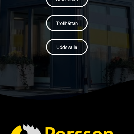
Trollhättan
Uddevalla