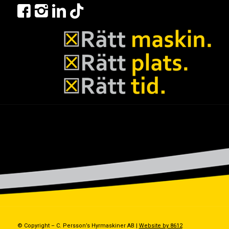
© Copyright – C. Persson’s Hyrmaskiner AB |
Website by 8612