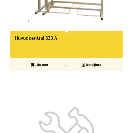
Huvudcentral 630 A
Läs mer
Detaljinfo