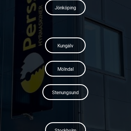
Jönköping
Kungälv
Mölndal
Stenungsund
Stockholm