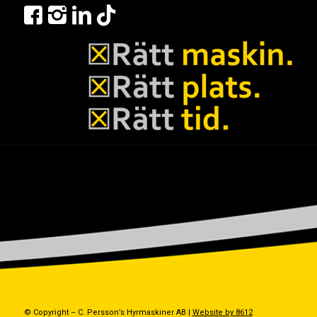
© Copyright – C. Persson’s Hyrmaskiner AB |
Website by 8612