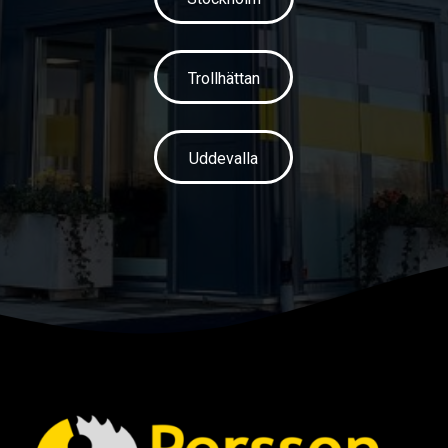
Trollhättan
Uddevalla