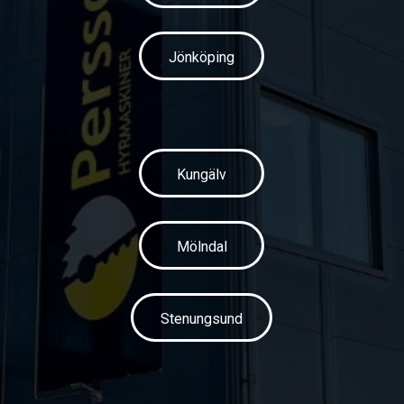
Jönköping
Kungälv
Mölndal
Stenungsund