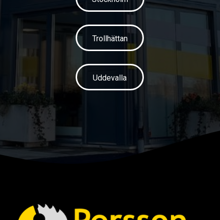
Trollhättan
Uddevalla