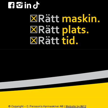
© Copyright – C. Persson’s Hyrmaskiner AB |
Website by 8612