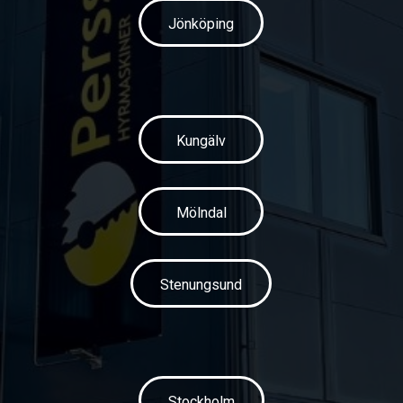
Jönköping
Kungälv
Mölndal
Stenungsund
Stockholm