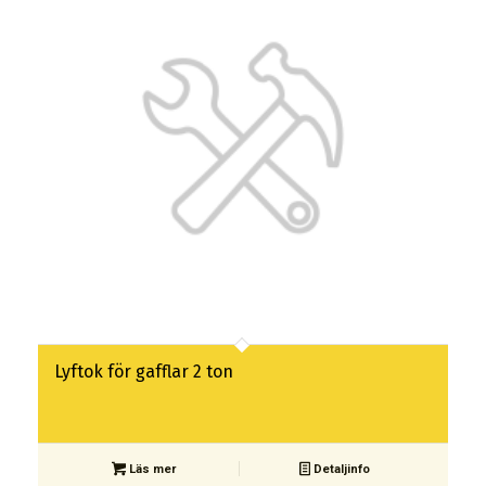
Lyftok för gafflar 2 ton
Läs mer
Detaljinfo