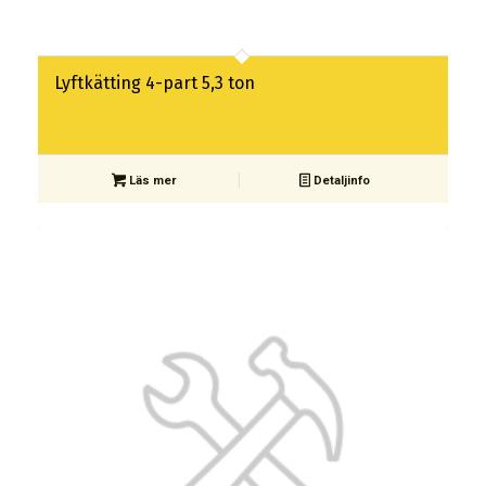
Lyftkätting 4-part 5,3 ton
Läs mer
Detaljinfo