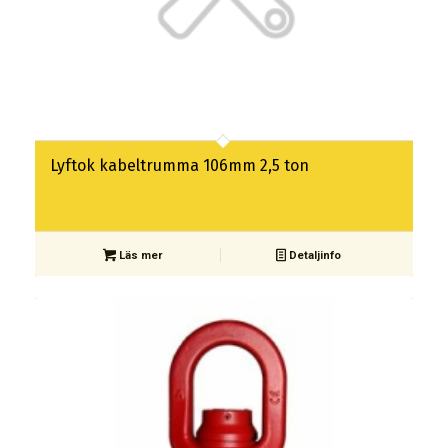
Lyftok kabeltrumma 106mm 2,5 ton
Läs mer
Detaljinfo