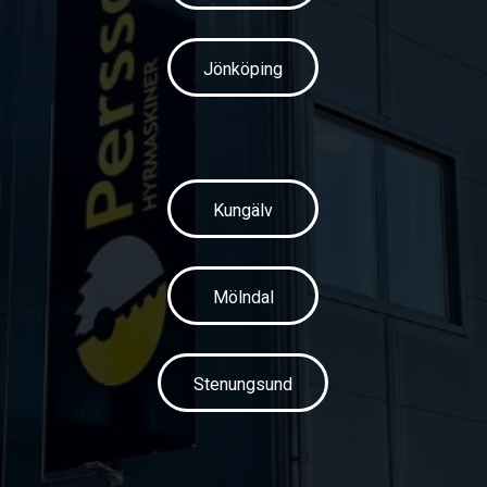
Jönköping
Kungälv
Mölndal
Stenungsund