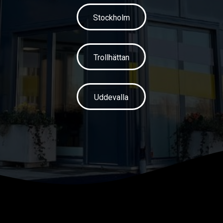
Stockholm
Trollhättan
Uddevalla