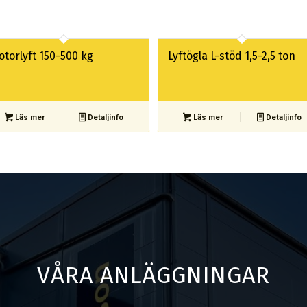
otorlyft 150-500 kg
Lyftögla L-stöd 1,5-2,5 ton
Läs mer
Detaljinfo
Läs mer
Detaljinfo
VÅRA ANLÄGGNINGAR