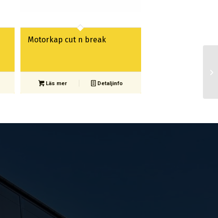
Motorkap cut n break
Läs mer
Detaljinfo