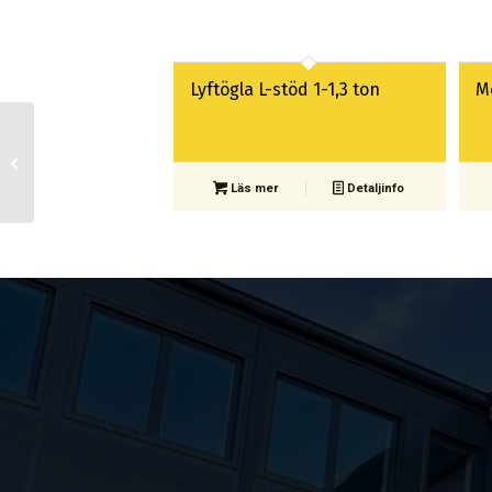
Lyftögla L-stöd 1-1,3 ton
M
Lyftok kabeltrumma
106mm 2,5 ton
Läs mer
Detaljinfo