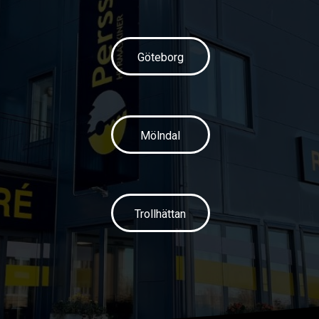
Göteborg
Mölndal
Trollhättan