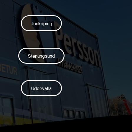
Jönköping
Stenungsund
Uddevalla