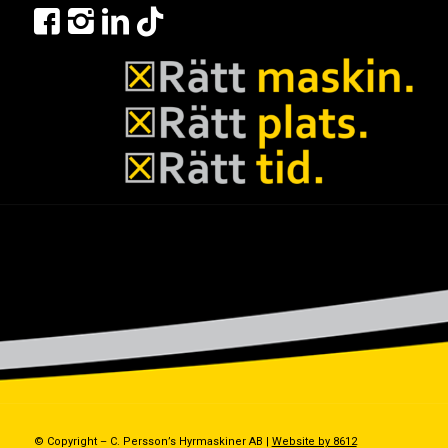
© Copyright – C. Persson’s Hyrmaskiner AB |
Website by 8612