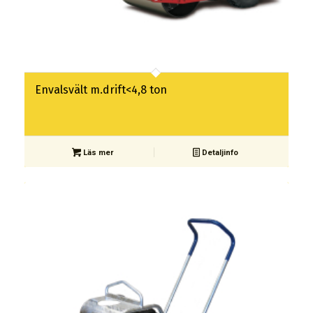
Envalsvält m.drift<4,8 ton
Läs mer
Detaljinfo