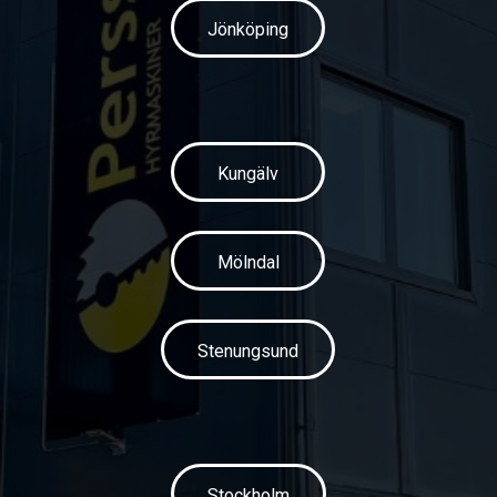
Jönköping
Kungälv
Mölndal
Stenungsund
Stockholm