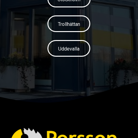
Trollhättan
Uddevalla