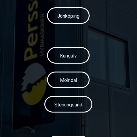
Jönköping
Kungälv
Mölndal
Stenungsund