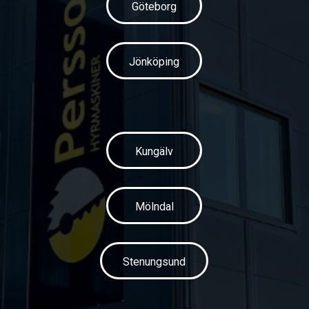
Göteborg
Jönköping
Kungälv
Mölndal
Stenungsund