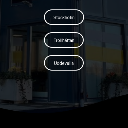
Stockholm
Trollhättan
Uddevalla