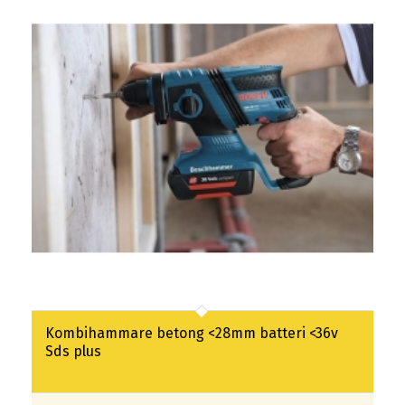
Kombihammare betong <28mm batteri <36v
Sds plus