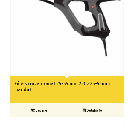
Gipsskruvautomat 25-55 mm 230v 25-55mm
bandat
Läs mer
Detaljinfo