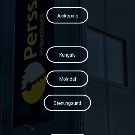
Jönköping
Kungälv
Mölndal
Stenungsund