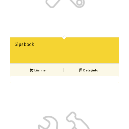
Gipsbock
Läs mer
Detaljinfo