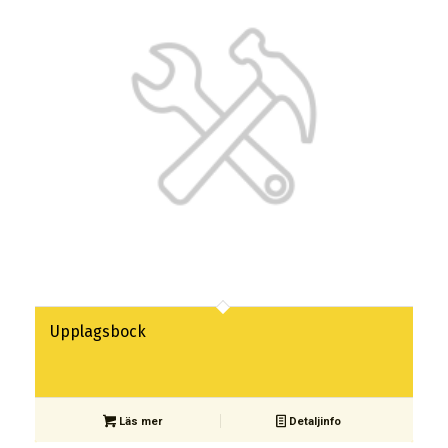
Upplagsbock
Läs mer
Detaljinfo