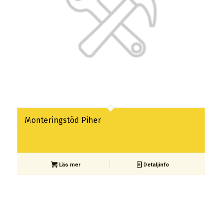
Monteringstöd Piher
Läs mer
Detaljinfo