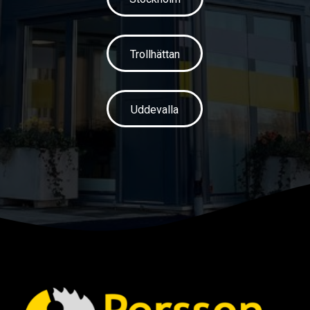
Trollhättan
Uddevalla