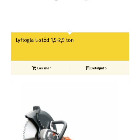
Lyftögla L-stöd 1,5-2,5 ton
Läs mer
Detaljinfo