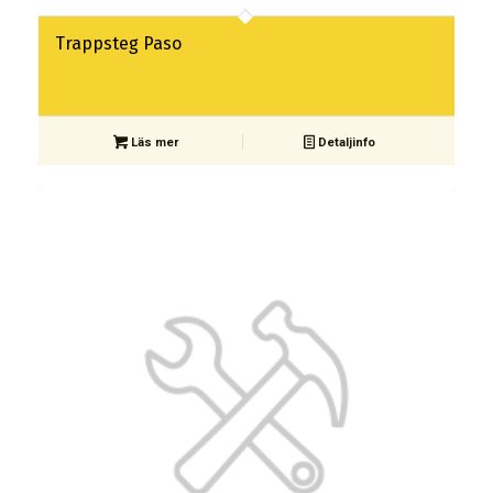
Trappsteg Paso
Läs mer
Detaljinfo