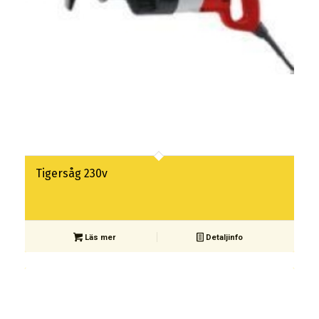
Tigersåg 230v
Läs mer
Detaljinfo