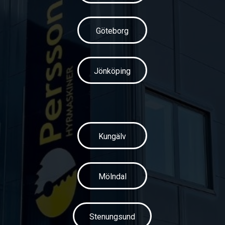
Göteborg
Jönköping
Kungälv
Mölndal
Stenungsund