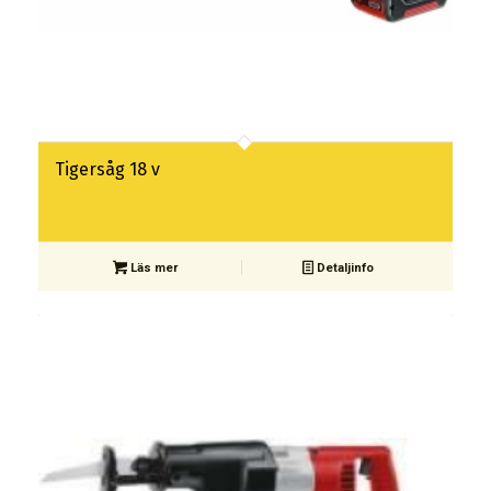
Tigersåg 18 v
Läs mer
Detaljinfo