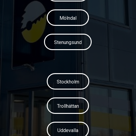
Mölndal
Stenungsund
Stockholm
Trollhättan
Uddevalla