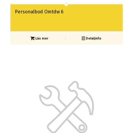
Personalbod Omtdw 6
Läs mer
Detaljinfo