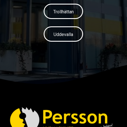
Trollhättan
Uddevalla