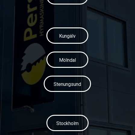
Kungälv
Mölndal
Stenungsund
Stockholm