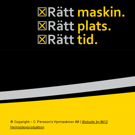
© Copyright – C. Persson’s Hyrmaskiner AB |
Website by 8612
Hemsidesproduktion