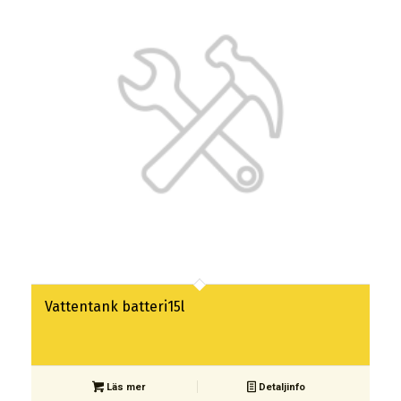
Vattentank batteri15l
Läs mer
Detaljinfo