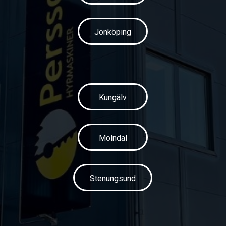
Jönköping
Kungälv
Mölndal
Stenungsund