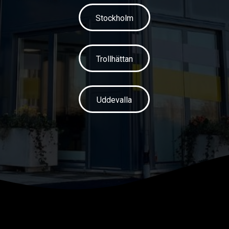
Stockholm
Trollhättan
Uddevalla