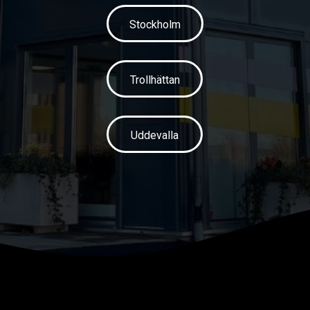
Stockholm
Trollhättan
Uddevalla