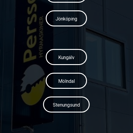
Jönköping
Kungälv
Mölndal
Stenungsund