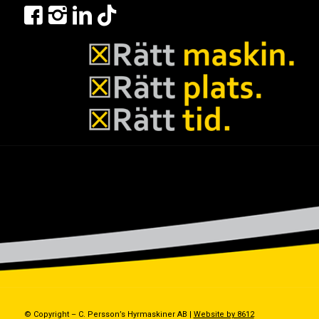
© Copyright – C. Persson’s Hyrmaskiner AB |
Website by 8612