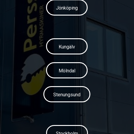
Jönköping
Kungälv
Mölndal
Stenungsund
Stockholm