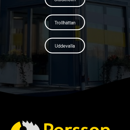
Trollhättan
Uddevalla