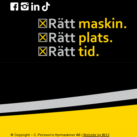
© Copyright – C. Persson’s Hyrmaskiner AB |
Website by 8612