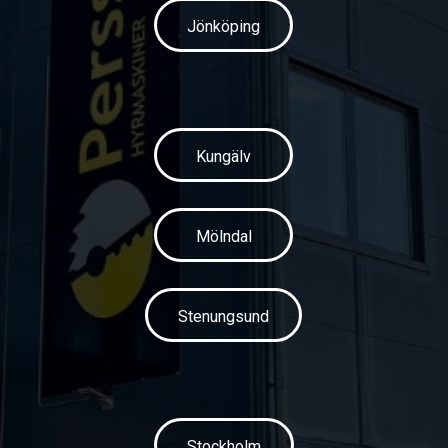
Jönköping
Kungälv
Mölndal
Stenungsund
Stockholm