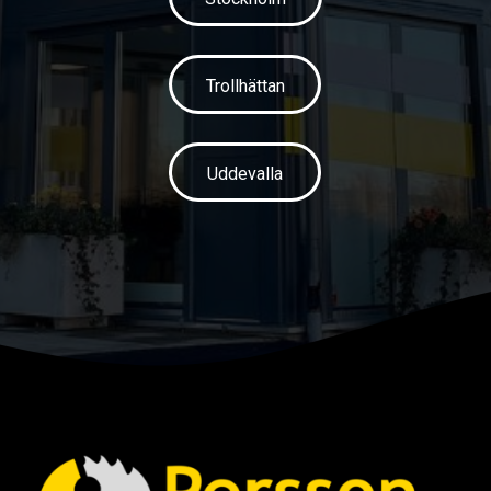
Trollhättan
Uddevalla