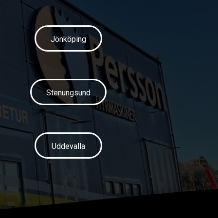
Jönköping
Stenungsund
Uddevalla