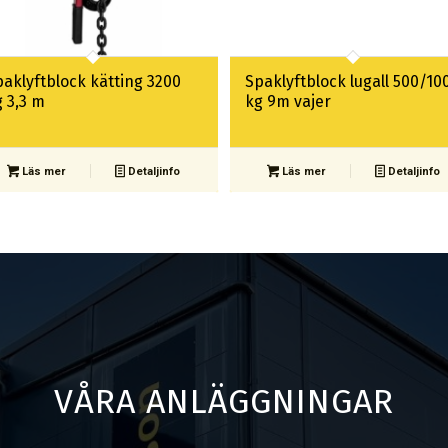
paklyftblock kätting 3200
Spaklyftblock lugall 500/10
g 3,3 m
kg 9m vajer
Läs mer
Detaljinfo
Läs mer
Detaljinfo
VÅRA ANLÄGGNINGAR