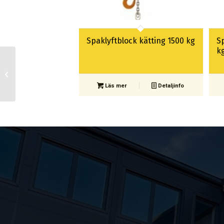
Spaklyftblock kätting 1500 kg
S
k
Snabblyftblock 500 kg
4,5 m
Läs mer
Detaljinfo