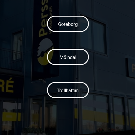
Göteborg
Mölndal
Trollhättan