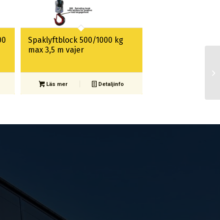
00
Spaklyftblock 500/1000 kg
max 3,5 m vajer
Läs mer
Detaljinfo