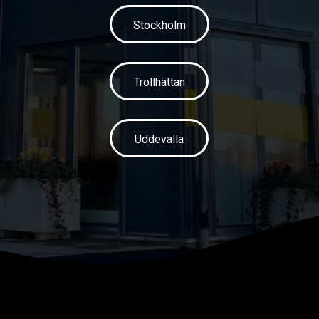
Stockholm
Trollhättan
Uddevalla