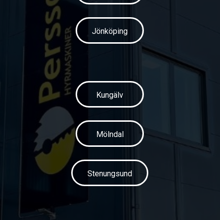
Jönköping
Kungälv
Mölndal
Stenungsund