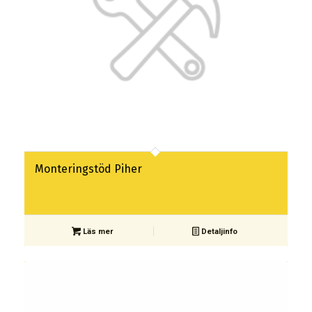
Monteringstöd Piher
Läs mer
Detaljinfo