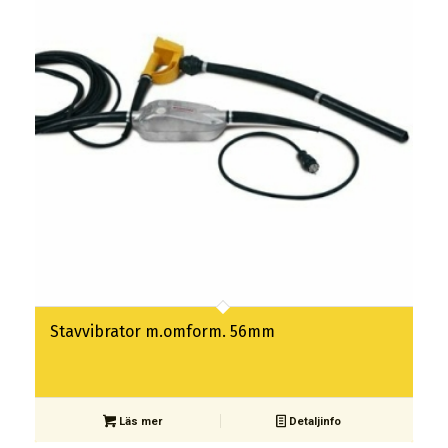
Stavvibrator m.omform. 56mm
Läs mer
Detaljinfo