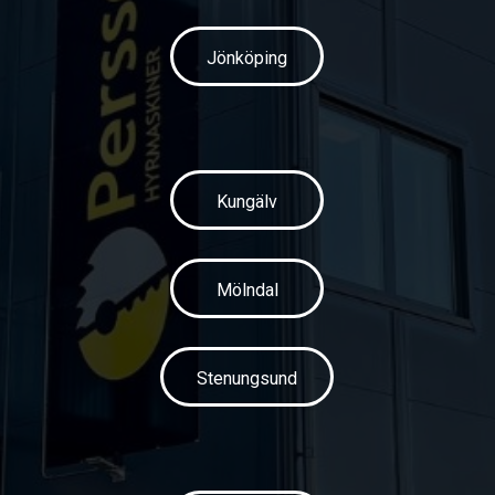
Jönköping
Kungälv
Mölndal
Stenungsund