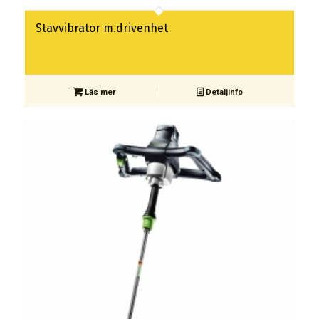
Stavvibrator m.drivenhet
Läs mer
Detaljinfo