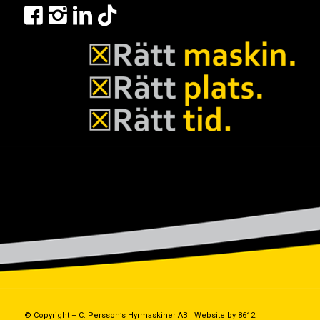
© Copyright – C. Persson’s Hyrmaskiner AB |
Website by 8612