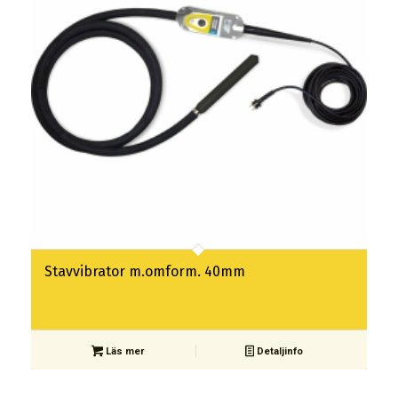
Stavvibrator m.omform. 40mm
Läs mer
Detaljinfo