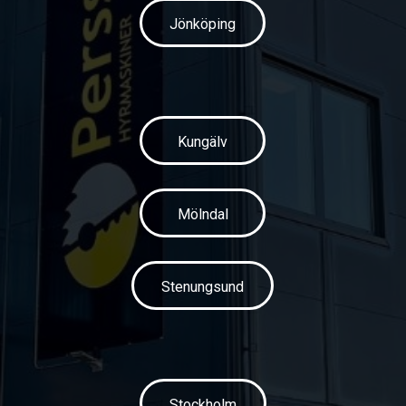
Jönköping
Kungälv
Mölndal
Stenungsund
Stockholm