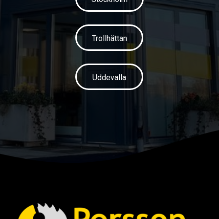
Trollhättan
Uddevalla