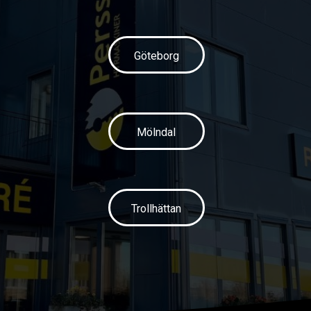
Göteborg
Mölndal
Trollhättan