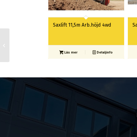
Saxlift 11,5m Arb.höjd 4wd
Sa
Batteri kap & ger milwaukee
Läs mer
Detaljinfo