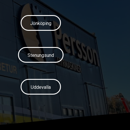
Jönköping
Stenungsund
Uddevalla