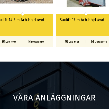
xlift 14,5 m Arb.höjd 4wd
Saxlift 17 m Arb.höjd 4wd
Läs mer
Detaljinfo
Läs mer
Detaljinfo
VÅRA ANLÄGGNINGAR