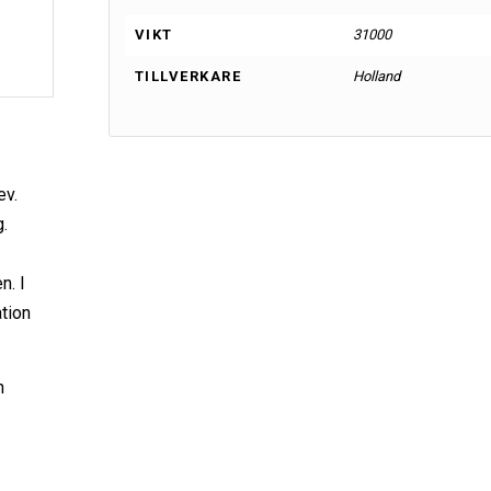
VIKT
31000
TILLVERKARE
Holland
G
ev.
g.
n. I
tion
h