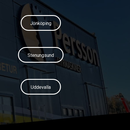
Jönköping
Stenungsund
Uddevalla