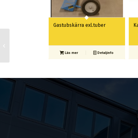
Gastubskärra exl.tuber
K
Stångsåg Stihl ht131
Läs mer
Detaljinfo