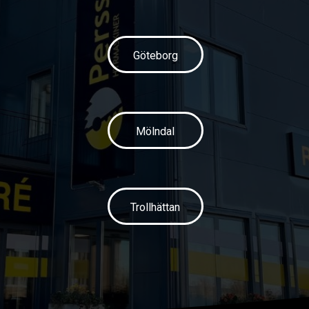
Göteborg
Mölndal
Trollhättan