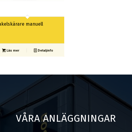
akelskärare manuell
Läs mer
Detaljinfo
VÅRA ANLÄGGNINGAR