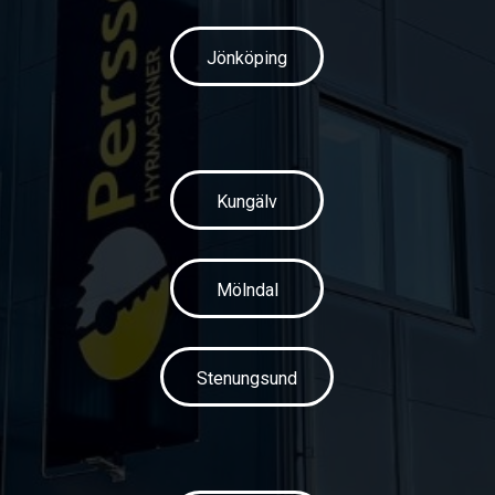
Jönköping
Kungälv
Mölndal
Stenungsund