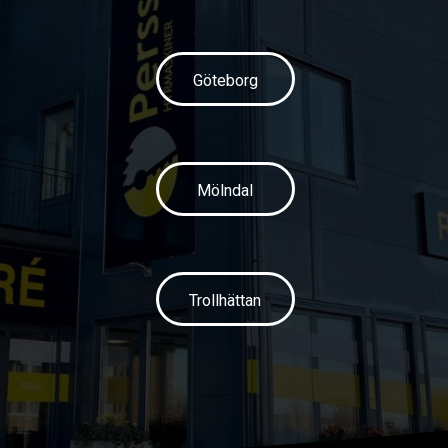
Göteborg
Mölndal
Trollhättan