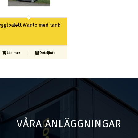
yggtoalett Wanto med tank
Läs mer
Detaljinfo
VÅRA ANLÄGGNINGAR