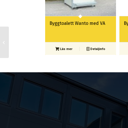
Byggtoalett Wanto med VA
B
Rastvagn RVT-4 EL
Läs mer
Detaljinfo