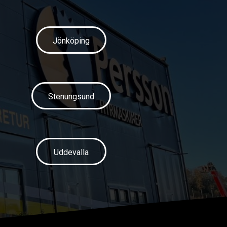
Jönköping
Stenungsund
Uddevalla