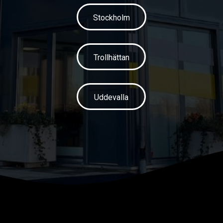
Stockholm
Trollhättan
Uddevalla