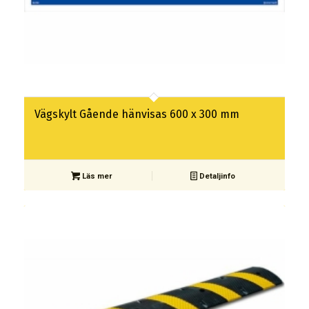
Vägskylt Gående hänvisas 600 x 300 mm
Läs mer
Detaljinfo