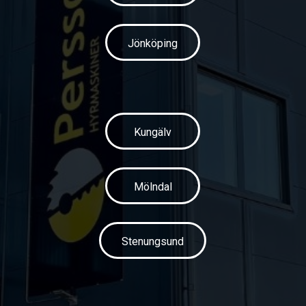
Jönköping
Kungälv
Mölndal
Stenungsund