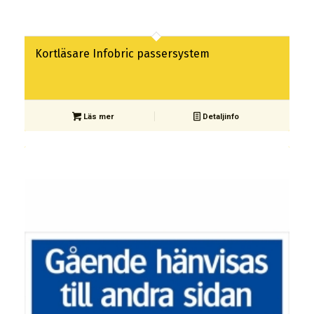
Kortläsare Infobric passersystem
Läs mer
Detaljinfo