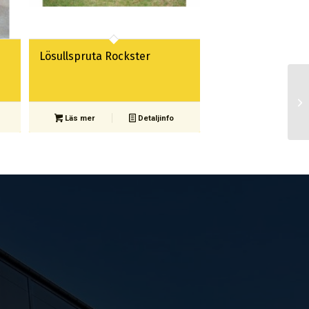
Lösullspruta Rockster
Läs mer
Detaljinfo