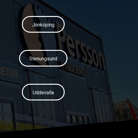
Jönköping
Stenungsund
Uddevalla