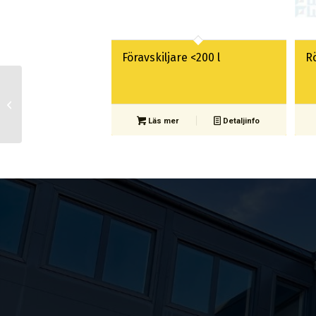
Föravskiljare <200 l
R
Tryckluftsfilter för
andningsluft
Läs mer
Detaljinfo