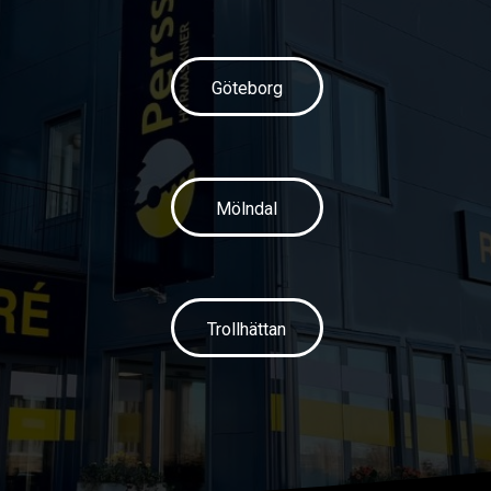
Göteborg
Mölndal
Trollhättan