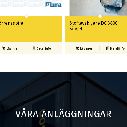
örrensspiral
Stoftavskiljare DC 3800
Singel
Läs mer
Detaljinfo
Läs mer
Detaljinfo
VÅRA ANLÄGGNINGAR